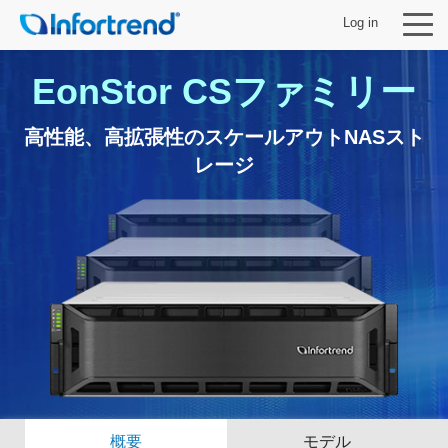
Log in
EonStor CSファミリー
高性能、高拡張性のスケールアウトNASスト
レージ
製品
ソリューション
サポート
パートナー
Infortrendについて
概要
モデル