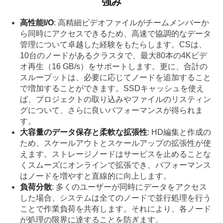
強み
高性能I/O
: 高精細ビデオファイルがチームメンバーか
ら同時にアクセスできるため、高速で協調的なデータ
管理について卓越した経験をもたらします。CSは、
10台のノードがあるクラスタで、最大80本の4Kビデ
オ再生（16 GB/s）をサポートします。更に、合計の
スループットは、必要に応じてノードを追加すること
で増加することができます。SSDキャッシュを使え
ば、プロジェクトの取り込みやファイルのリスティン
グについて、さらに良いパフォーマンスが得られま
す。
大容量のデータ保存と柔軟な拡張性
: HD編集と作成の
ため、スケールアウトとスケールアップの拡張性が使
えます。ストレージノードはサービスを止めることな
くスムーズにオンラインで拡張でき、パフォーマンス
はノードを増やすと直線的に向上します。
負荷分散
: 多くのユーザーが同時にデータをアクセス
した場合、システムは全てのノードで並行処理を行う
ことで作業負荷を共有します。それにより、各ノード
が処理の限界に達することを防ぎます。