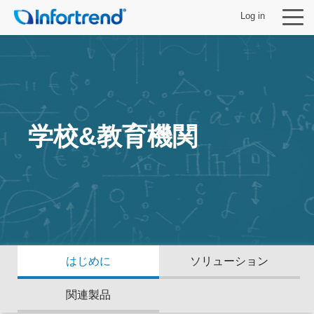
Log in
製品
学校&教育機関
ソリューション
サポート
パートナー
はじめに
ソリューション
Infortrendについて
関連製品