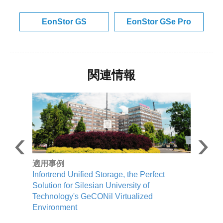
EonStor GS
EonStor GSe Pro
関連情報
適用事例
Infortrend Unified Storage, the Perfect
S
Solution for Silesian University of
S
Technology's GeCONil Virtualized
Environment