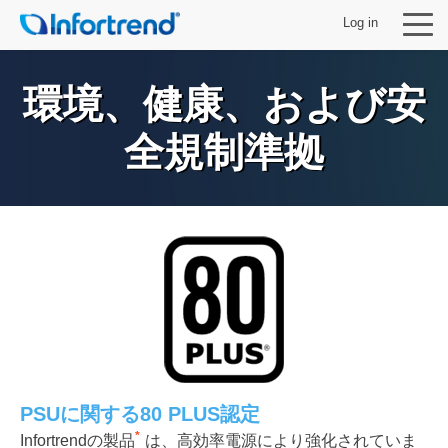
Log in
環境、健康、および安
全規制準拠
製品
ソリューション
サポート
パートナー
Infortrendについて
PSUに関する80 PLUS認定
*
Infortrendの製品
は、高効率電源により強化されていま