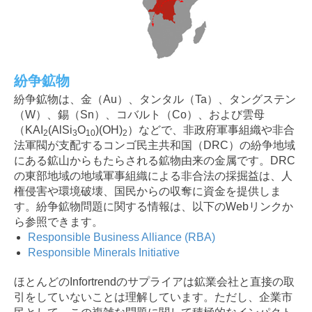
紛争鉱物
紛争鉱物は、金（Au）、タンタル（Ta）、タングステン
（W）、錫（Sn）、コバルト（Co）、および雲母
（KAI
(AlSi
O
)(OH)
）などで、非政府軍事組織や非合
2
3
10
2
法軍閥が支配するコンゴ民主共和国（DRC）の紛争地域
にある鉱山からもたらされる鉱物由来の金属です。DRC
の東部地域の地域軍事組織による非合法の採掘益は、人
権侵害や環境破壊、国民からの収奪に資金を提供しま
す。紛争鉱物問題に関する情報は、以下のWebリンクか
ら参照できます。
Responsible Business Alliance (RBA)
Responsible Minerals Initiative
ほとんどのInfortrendのサプライアは鉱業会社と直接の取
引をしていないことは理解しています。ただし、企業市