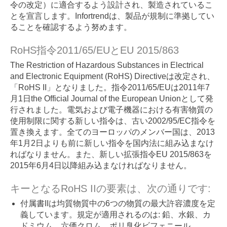
令の改定）に適合するよう設計され、製造されているこ
とを宣言します。Infortrendは、製品が規制に準拠してい
ることを確認するよう努めます。
RoHS指令2011/65/EUとEU 2015/863
The Restriction of Hazardous Substances in Electrical
and Electronic Equipment (RoHS) Directiveは改定され、
「RoHS II」となりました。指令2011/65/EUは2011年7
月1日the Official Journal of the European Unionとして発
行されました。電気および電子機器における有害物質の
使用制限に関する新しい指令は、古い2002/95/EC指令を
置き換えます。全てのヨーロッパのメンバー国は、2013
年1月2日よりも前に新しい指令を国内法に組み込まなけ
ればなりません。また、新しい拡張指令EU 2015/863を
2015年6月4日以降組み込まなければなりません。
キーとなるRoHS IIの要素は、次の通りです:
付属書IIは均質物質中の6つの物質の最大許容濃度を定
義しています。規定が適用されるのは: 鉛、水銀、カ
ドミウム、六価クロム、ポリ臭化ビフェニール