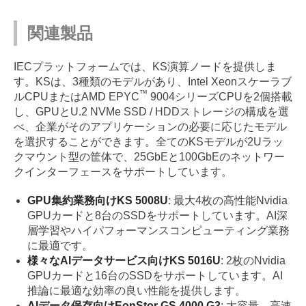
関連製品
IECプラットフォームでは、KS演算ノードを提供しま
す。KSは、3種類のモデルがあり、Intel Xeonスケーラブ
™
ルCPUまたはAMD EPYC
9004シリーズCPUを2個搭載
し、GPUとU.2 NVMe SSD / HDDストレージの構成を選
べ、企業がそのアプリケーションの必要に応じたモデル
を選択することができます。全てのKSモデルが2Uラッ
クマウント型の筐体で、25GbEと100GbEのネットワー
クインターフェースをサポートしています。
GPU集約業務向けKS 5008U
: 最大4枚の高性能Nvidia
GPUカードと8台のSSDをサポートしています。AI深
層学習やハイパフォーマンスコンピューティング業務
に最適です。
様々なAIデータサービス向けKS 5016U
: 2枚のNvidia
GPUカードと16台のSSDをサポートしています。AI
推論に最適な効率の良い性能を提供します。
AIデータ保存向けEonStor GS 4000 G3
: 大容量、高速