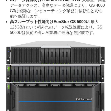
データアクセス、高度なデータ保護により、GS 4000
G3は複雑なコンピューティング業務に信頼性と高性
能を保証します。
高スループット性能向けEonStor GS 5000U
: 最大
125GB/sという桁外れのデータ転送速度により、GS
5000Uは負荷の高いAI業務に最適な選択肢です。