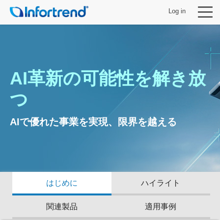
Log in
AI革新の可能性を解き放
製品
つ
ソリューション
AIで優れた事業を実現、限界を越える
サポート
パートナー
はじめに
ハイライト
Infortrendについて
関連製品
適用事例