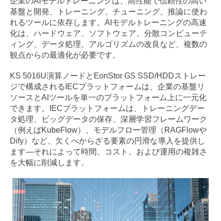
企業のAIモデルトレーニングは、高性能で信頼性の高い
基盤と開発、トレーニング、チューニング、推論に使わ
れるツールに依存します。AIモデルトレーニングの高速
化は、ハードウェア、ソフトウェア、分散コンピューテ
ィング、データ処理、アルゴリズムの改良など、複数の
観点からの最適化が必要です。
KS 5016U演算ノードとEonStor GS SSD/HDDストレー
ジで構成されるIECプラットフォームは、企業の基盤リ
ソースとAIツールを単一のプラットフォーム上に一元化
できます。IECプラットフォームは、トレーニングデー
タ処理、ビッグデータの保存、深層学習フレームワーク
（例えばKubeFlow）、モデルフロー管理（RAGFlowや
Dify）など、欠くべからざる要素の円滑な導入を提供し
ます—それによって時間、コスト、および運用の複雑さ
を大幅に削減します。