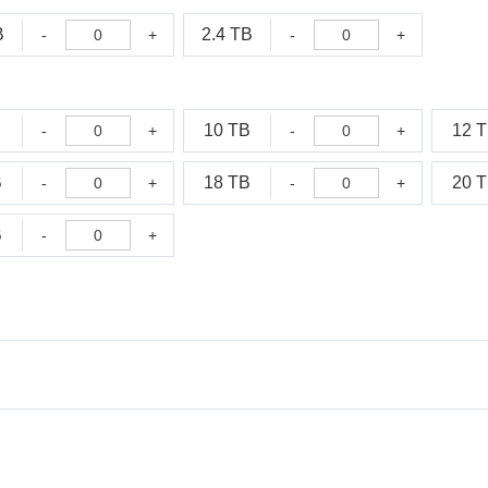
B
2.4 TB
-
+
-
+
10 TB
12 
-
+
-
+
B
18 TB
20 
-
+
-
+
B
-
+