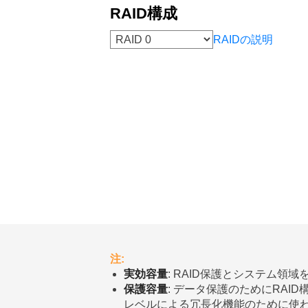
RAID構成
RAIDの説明
注:
実効容量
: RAID保護とシステム
保護容量
: データ保護のためにRA
レベルによる冗長化機能のために使