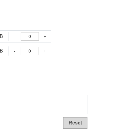
TB
-
+
TB
-
+
Reset