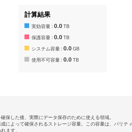
計算結果
0.0
実効容量 :
TB
0.0
保護容量 :
TB
0.0
システム容量 :
GB
0.0
使用不可容量 :
TB
領域を確保した後、実際にデータ保存のために使える領域。
ID構成によって確保されるストレージ容量。この容量は、パリテ
われます。