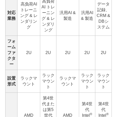
高負荷
高負荷AI
データ
AI トレ
トレーニ
記録、
対応
ーニン
汎用AI &
汎用AI
ング & レ
CRM &
業務
グ & レ
製造
& 製造
ンダリン
DBシ
ンダリ
グ
ステム
ング
フォ
ーム
ファ
2U
2U
2U
2U
2U
クタ
ー
ラック
ラック
ラック
設置
ラックマ
ラックマ
マウン
マウン
マウン
形式
ウント
ウント
ト
ト
ト
第4世
代また
第4世
第4世
は第5
代
代
®
®
AMD
世代
AMD
Intel
Intel