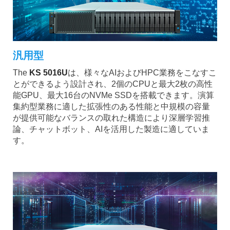
汎用型
The
KS 5016U
は、様々なAIおよびHPC業務をこなすこ
とができるよう設計され、2個のCPUと最大2枚の高性
能GPU、最大16台のNVMe SSDを搭載できます。演算
集約型業務に適した拡張性のある性能と中規模の容量
が提供可能なバランスの取れた構造により深層学習推
論、チャットボット、AIを活用した製造に適していま
す。