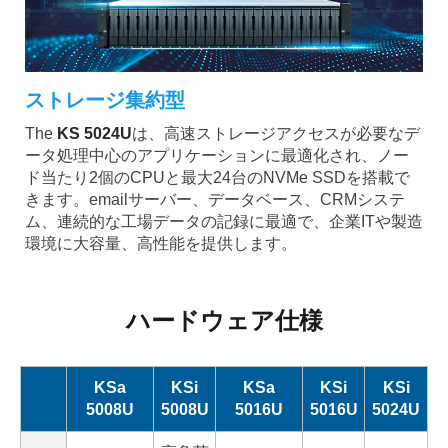
ストレージ集約型
The
KS 5024U
は、高速ストレージアクセスが必要なデ
ータ処理中心のアプリケーションに最適化され、ノー
ド当たり2個のCPUと最大24台のNVMe SSDを搭載で
きます。emailサーバー、データベース、CRMシステ
ム、連続的な工場データの記録に最適で、企業ITや製造
環境に大容量、高性能を提供します。
ハードウェア仕様
KSa
KSi
KSa
KSi
KSi
5008U
5008U
5016U
5016U
5024U