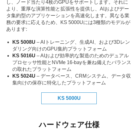
し、ノード当たり4枚のGPUをサポートします。それに
より、重厚な演算性能と拡張性を提供し、AIおよびデー
タ集約型のアプリケーションを高速化します。異なる業
務の要求に応えるため、KS 5000Uには3種類のモデルが
あります:
KS 5008U
– AIトレーニング、生成AI、および3Dレン
ダリング向けのGPU集約プラットフォーム
KS 5016U
– AIおよび効率的な製造のためのデュアル
プロセッサ性能とNVMe 16-bayを兼ね備えたバランス
の取れたプラットフォーム
KS 5024U
– データベース、CRMシステム、データ収
集向けの保存に特化したプラットフォーム
KS 5000U
ハードウェア仕様