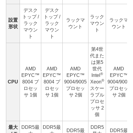
デスク
デスク
トップ /
トップ /
ラック
設置
ラックマ
ラックマ
ラック
ラック
マウン
形状
ウント
ウント
マウン
マウン
ト
ト
ト
第4世
代また
は第5
AMD
AMD
AMD
世代
AMD
®
EPYC™
EPYC™
EPYC™
Intel
EPYC™
®
CPU
8004 プ
8004 プ
9004/9005
Xeon
9004/9005
ロセッ
ロセッ
プロセッ
スケー
プロセッ
サ 1個
サ 1個
サ 2個
ラブル
サ 2個
プロセ
ッサ 2
個
最大
DDR5最
DDR5最
DDR5
DDR5最
DDR5最