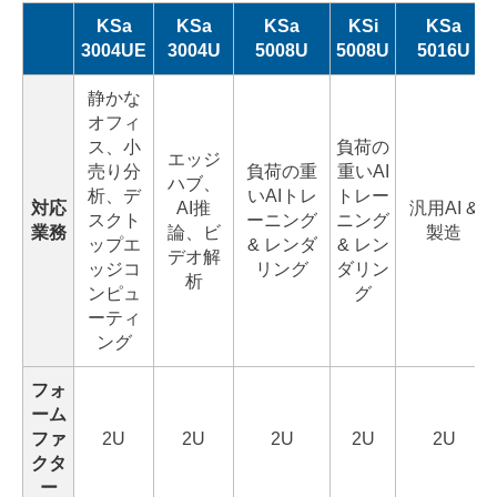
KSa
KSa
KSa
KSi
KSa
3004UE
3004U
5008U
5008U
5016U
静かな
オフィ
ス、小
負荷の
エッジ
売り分
負荷の重
重いAI
ハブ、
析、デ
いAIトレ
トレー
対応
AI推
汎用AI &
スクト
ーニング
ニング
業務
論、ビ
製造
ップエ
& レンダ
& レン
デオ解
ッジコ
リング
ダリン
析
ンピュ
グ
ーティ
ング
フォ
ーム
ファ
2U
2U
2U
2U
2U
クタ
ー