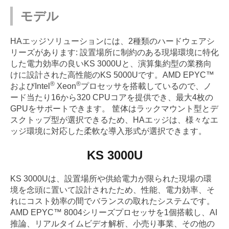
モデル
HAエッジソリューションには、2種類のハードウェアシ
リーズがあります: 設置場所に制約のある現場環境に特化
した電力効率の良いKS 3000Uと、演算集約型の業務向
けに設計された高性能のKS 5000Uです。AMD EPYC™
®
®
およびIntel
Xeon
プロセッサを搭載しているので、ノ
ード当たり16から320 CPUコアを提供でき、最大4枚の
GPUをサポートできます。 筐体はラックマウント型とデ
スクトップ型が選択できるため、HAエッジは、様々なエ
ッジ環境に対応した柔軟な導入形式が選択できます。
KS 3000U
KS 3000Uは、設置場所や供給電力が限られた現場の環
境を念頭に置いて設計されたため、性能、電力効率、そ
れにコスト効率の間でバランスの取れたシステムです。
AMD EPYC™ 8004シリーズプロセッサを1個搭載し、AI
推論、リアルタイムビデオ解析、小売り事業、その他の