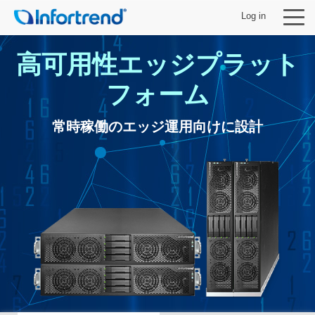
Log in
高可用性エッジプラット
フォーム
製品
常時稼働のエッジ運用向けに設計
ソリューション
サポート
パートナー
Infortrendについて