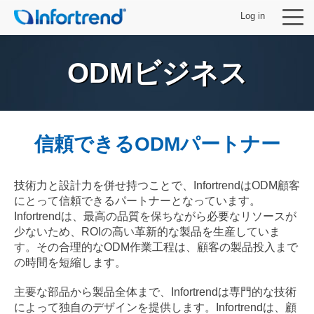
Log in
ODMビジネス
製品
信頼できるODMパートナー
ソリューション
技術力と設計力を併せ持つことで、InfortrendはODM顧客
サポート
にとって信頼できるパートナーとなっています。
Infortrendは、最高の品質を保ちながら必要なリソースが
パートナー
少ないため、ROIの高い革新的な製品を生産していま
す。その合理的なODM作業工程は、顧客の製品投入まで
の時間を短縮します。
Infortrendについて
主要な部品から製品全体まで、Infortrendは専門的な技術
によって独自のデザインを提供します。Infortrendは、顧