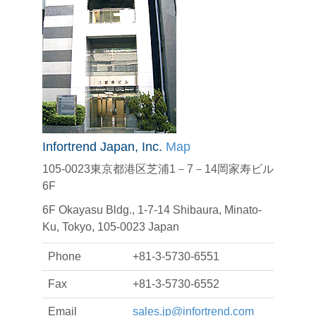
Infortrend Japan, Inc.
Map
105-0023東京都港区芝浦1－7－14岡家寿ビル
6F
6F Okayasu Bldg., 1-7-14 Shibaura, Minato-
Ku, Tokyo, 105-0023 Japan
Phone
+81-3-5730-6551
Fax
+81-3-5730-6552
Email
sales.jp@infortrend.com