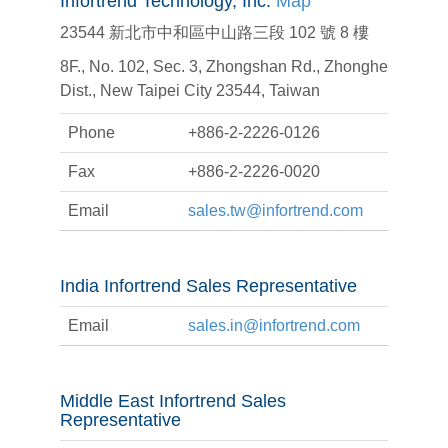
Infortrend Technology, Inc.
Map
23544 新北市中和區中山路三段 102 號 8 樓
8F., No. 102, Sec. 3, Zhongshan Rd., Zhonghe
Dist., New Taipei City 23544, Taiwan
Phone
+886-2-2226-0126
Fax
+886-2-2226-0020
Email
sales.tw@infortrend.com
India Infortrend Sales Representative
Email
sales.in@infortrend.com
Middle East Infortrend Sales
Representative