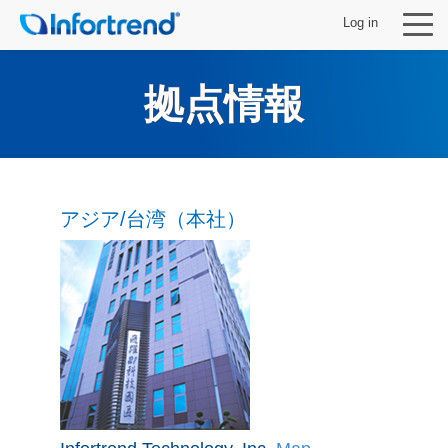
Log in
拠点情報
製品
アジア/台湾（本社）
ソリューション
サポート
パートナー
Infortrendについて