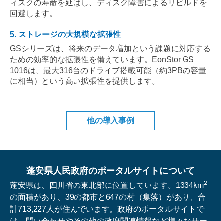
ィスクの寿命を延ばし、ディスク障害によるリビルドを
回避します。
5. ストレージの大規模な拡張性
GSシリーズは、将来のデータ増加という課題に対応する
ための効率的な拡張性を備えています。EonStor GS
1016は、最大316台のドライブ搭載可能（約3PBの容量
に相当）という高い拡張性を提供します。
他の導入事例
蓬安県人民政府のポータルサイトについて
2
蓬安県は、四川省の東北部に位置しています。1334km
の面積があり、39の都市と647の村（集落）があり、合
計713,227人が住んでいます。政府のポータルサイトで
は、問い合わせやその他の政府関連情報など様々なサー